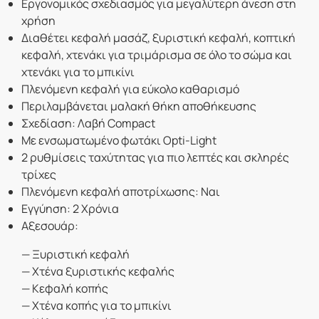
Εργονομικός σχεδιασμός για μεγαλύτερη άνεση στη
χρήση
Διαθέτει κεφαλή μασάζ, ξυριστική κεφαλή, κοπτική
κεφαλή, χτενάκι για τριμάρισμα σε όλο το σώμα και
χτενάκι για το μπικίνι
Πλενόμενη κεφαλή για εύκολο καθαρισμό
Περιλαμβάνεται μαλακή θήκη αποθήκευσης
Σχεδίαση: Λαβή Compact
Με ενσωματωμένο φωτάκι Opti-Light
2 ρυθμίσεις ταχύτητας για πιο λεπτές και σκληρές
τρίχες
Πλενόμενη κεφαλή αποτρίχωσης: Ναι
Εγγύηση: 2 Χρόνια
Αξεσουάρ:
— Ξυριστική κεφαλή
— Χτένα ξυριστικής κεφαλής
— Κεφαλή κοπής
— Χτένα κοπής για το μπικίνι