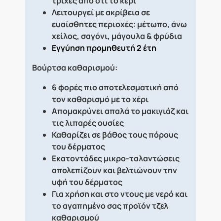
τρίχες από ότι το κερί
Λειτουργεί με ακρίβεια σε
ευαίσθητες περιοχές: μέτωπο, άνω
χείλος, σαγόνι, μάγουλα & φρύδια
Εγγύηση προμηθευτή 2 έτη
Βούρτσα καθαρισμού:
6 φορές πιο αποτελεσματική από
τον καθαρισμό με το χέρι
Απομακρύνει απαλά το μακιγιάζ και
τις λιπαρές ουσίες
Καθαρίζει σε βάθος τους πόρους
του δέρματος
Εκατοντάδες μικρο-ταλαντώσεις
απολεπίζουν και βελτιώνουν την
υφή του δέρματος
Για χρήση και στο ντους με νερό και
το αγαπημένο σας προϊόν τζελ
καθαρισμού