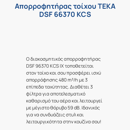
Απορροφητήρας τοίχου TEKA
DSF 66370 KCS
Ο διακοσμητικός απορροφητήρας
DSF 96370 KCS IX τοποθετείται
στον τοίχο και σου προσφέρει ισχύ
απορρόφησης 480 m³/h με 3
επίπεδα ταχύτητας. Διαθέτει 3
φίλτρα για αποτελεσματικό
καθαρισμό του αέρα και λειτουργεί
με μέγιστο θόρυβο 59 dB. Ιδανικός
για να συνδυάζεις στυλ και
λειτουργικότητα στην κουζίνα σου!