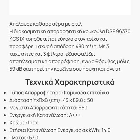
Απόλαυσε καθαρό αέρα με στιλ
Η διακοσμητική απορροφητική κουκούλα DSF 96370
KCS IX τοποθετείται εύκολα στον τοίχο και
προσφέρει ισχυρή απόδοση 480 m³/h. Με 3
ταχύτητες και 3 φίλτρα, εξασφαλίζει
αποτελεσματική απορρόφηση, ενώ ο θόρυβος μόλις
59 dB διατηρεί την κουζίνα σου ήσυχη και άνετη.
Τεχνικά Χαρακτηριστικά
Τύπος Απορροφητήρα: Καμινάδα επιτοίχια
Διάσταση ΥxΠxΒ (cm): 43 x 89.8 x 50
Μέγιστη Απορροφητικότητα: 650
Ενεργειακή Κατανάλωση: A+++
Χρώμα: Inox
Ετήσια Κατανάλωση Ενέργειας σε kWh: 14.0
Πλάτος: 57.0