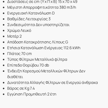
Διαστάσεις σε cm (Υ x Π x Β) 15 x 70 x 49
Μέγιστη Απορροφητικότητα 380 m3/h
Ενεργειακή Κατανάλωση D
Βαθμίδες Λειτουργίας 3
Συνδεσιμότητα Δεν υποστηρίζεται
Χρώμα Λευκό
Μοτέρ 2
Απόδοση Κατακράτησης Λίπους G
Ετήσια Κατανάλωση Ενέργειας 112.6 kWh
Πλάτος 70 cm
Τύπος Φίλτρων Μεταλλικά φίλτρα
Επίπεδο Θορύβου 70 db
Ένδειξη Κορεσμού Μεταλλικών Φίλτρων Δεν
διαθέτει
Δυνατότητα Αλλαγής Φίλτρων σε Ενεργού άνθρακα
Βάρος σε Kg 7.4
Εγγύηση Προμηθευτή 2 έτη