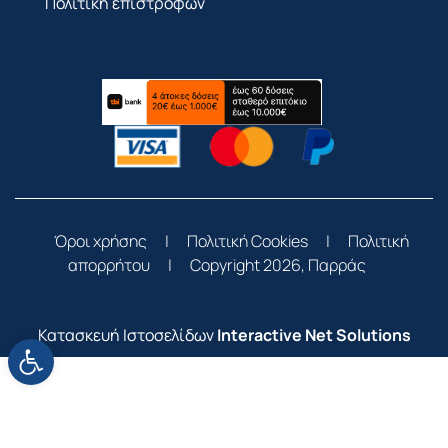
Πολιτική επιστροφών
Όροι χρήσης
|
Πολιτική Cookies
|
Πολιτική
απορρήτου
|
Copyright 2026, Παρράς
Κατασκευή Ιστοσελίδων
Interactive Net Solutions
Ανοίξτε τη γραμμή εργαλείων