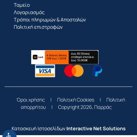
Ταμείο
Λογαριασμός
Τρόποι πληρωμών & Αποστολών
Πολιτική επιστροφών
Όροι χρήσης
|
Πολιτική Cookies
|
Πολιτική
απορρήτου
|
Copyright 2026, Παρράς
Κατασκευή Ιστοσελίδων
Interactive Net Solutions
Ανοίξτε τη γραμμή εργαλείων