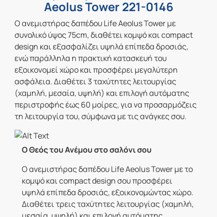
Aeolus Tower 221-0146
Ο ανεμιστήρας δαπέδου Life Aeolus Tower με
συνολικό ύψος 75cm, διαθέτει κομψό και compact
design και εξασφαλίζει υψηλά επίπεδα δροσιάς,
ενώ παράλληλα η πρακτική κατασκευή του
εξοικονομεί χώρο και προσφέρει μεγαλύτερη
ασφάλεια. Διαθέτει 3 ταχύτητες λειτουργίας
(χαμηλή, μεσαία, υψηλή) και επιλογή αυτόματης
περιστροφής έως 60 μοίρες, για να προσαρμόζεις
τη λειτουργία του, σύμφωνα με τις ανάγκες σου.
Ο Θεός του Ανέμου στο σαλόνι σου
Ο ανεμιστήρας δαπέδου Life Aeolus Tower με το
κομψό και compact design σου προσφέρει
υψηλά επίπεδα δροσιάς, εξοικονομώντας χώρο.
Διαθέτει τρεις ταχύτητες λειτουργίας (χαμηλή,
μεσαία, υψηλή) και επιλογή αυτόματης