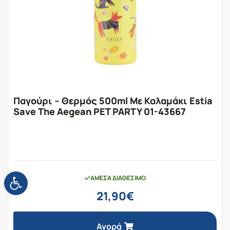
Παγούρι – Θερμός 500ml Με Καλαμάκι Estia
Save The Aegean PET PARTY 01-43667
Ανοίξτε τη γραμμή εργαλείων
ΆΜΕΣΑ ΔΙΑΘΈΣΙΜΟ
21,90
€
Αγορά