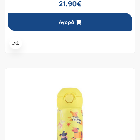
21,90
€
Αγορά