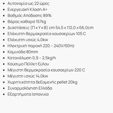
Αυτονομία
ως 22 ώρες
Ενεργειακή Κλαση Α+
Βαθμός Απόδοσης
89%
Βάρος καθαρό
157kg
Διαστάσεις (Π x Υ x Β) cm
54,5 x 112,0 x 66,0cm
Ελάχιστη θερμοκρασία καυσαερίων
105 C
Ελάχιστη ισχύς
4,0kw
Ηλεκτρική παροχή
220 – 240V/50Hz
Καμινάδα
80mm
Κατανάλωση
0,9 – 2,5kg/h
Καύσιμο
Πέλλετ ξύλου
Μέγιστη θερμοκρασία καυσαερίων
220 C
Μέγιστη ισχύς
14,0kw
Χωρητικότητα δεξαμενής pellet
20kg
Συναρμολόγηση Ελλάδα
Εξαρτήματα Ισπανικα