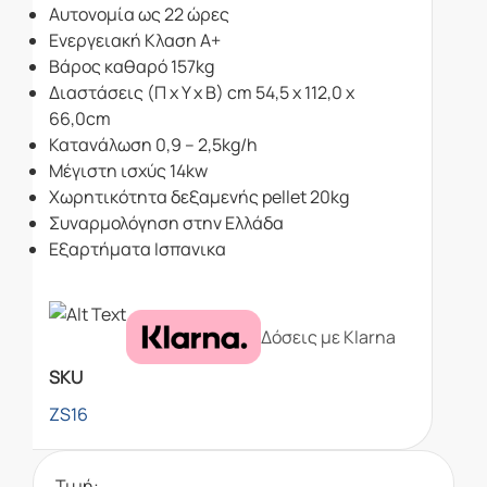
Αυτονομία
ως 22 ώρες
Ενεργειακή Κλαση Α+
Βάρος καθαρό
157kg
Διαστάσεις (Π x Υ x Β) cm
54,5 x 112,0 x
66,0cm
Κατανάλωση
0,9 – 2,5kg/h
Μέγιστη ισχύς
14kw
Χωρητικότητα δεξαμενής pellet
20kg
Συναρμολόγηση στην Ελλάδα
Εξαρτήματα Ισπανικα
Δόσεις με Klarna
SKU
ZS16
Τιμή: