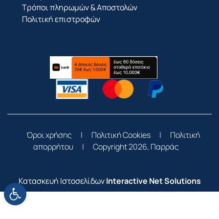
Τρόποι πληρωμών & Αποστολών
Πολιτική επιστροφών
Όροι χρήσης
|
Πολιτική Cookies
|
Πολιτική
απορρήτου
|
Copyright 2026, Παρράς
Κατασκευή Ιστοσελίδων
Interactive Net Solutions
Ανοίξτε τη γραμμή εργαλείων