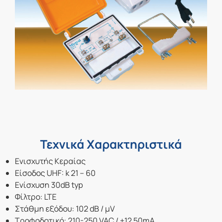
Τεχνικά Χαρακτηριστικά
Eνισχυτής Κεραίας
Είσοδος UHF: k 21 – 60
Ενίσχυση 30dB typ
Φίλτρο: LTE
Στάθμη εξόδου: 102 dB / μV
Τροφοδοτικό: 210-250 VAC / +12 50mA