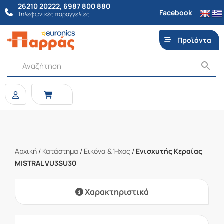
26210 20222
,
6987 800 880
Facebook
Τηλεφωνικές παραγγελίες
Προϊόντα
Αρχική
/
Κατάστημα
/
Εικόνα & Ήχος
/
Eνισχυτής Κεραίας
MISTRAL VU3SU30
Χαρακτηριστικά