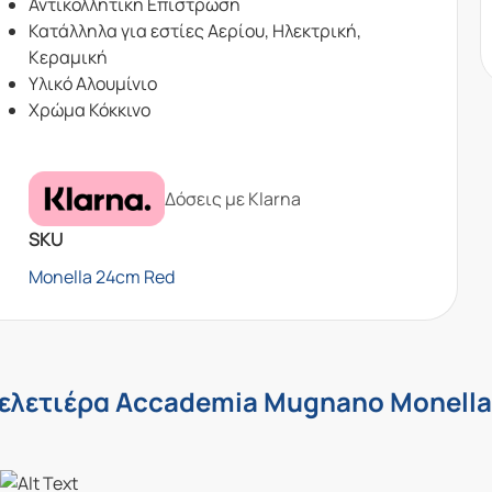
Αντικολλητική Επίστρωση
Κατάλληλα για εστίες Αερίου, Ηλεκτρική,
Κεραμική
Υλικό Αλουμίνιο
Χρώμα Κόκκινο
Δόσεις με Klarna
SKU
Monella 24cm Red
ελετιέρα Accademia Mugnano Monell