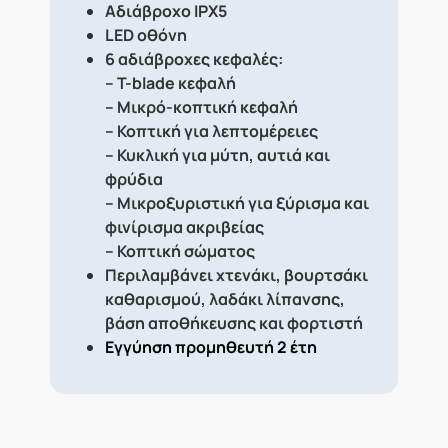
Αδιάβροχο IPX5
LED οθόνη
6 αδιάβροχες κεφαλές:
– T-blade κεφαλή
– Μικρό-κοπτική κεφαλή
– Κοπτική για λεπτομέρειες
– Κυκλική για μύτη, αυτιά και
φρύδια
– Μικροξυριστική για ξύρισμα και
φινίρισμα ακριβείας
– Κοπτική σώματος
Περιλαμβάνει χτενάκι, βουρτσάκι
καθαρισμού, λαδάκι λίπανσης,
βάση αποθήκευσης και φορτιστή
Εγγύηση προμηθευτή 2 έτη