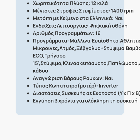
Χωρητικότητα Πλύσης: 12 κιλά
Μέγιστες Στροφές Στυψίματος: 1400 rpm
Μετόπη με Κείμενο στα Ελληνικά: Ναι
Ενδείξεις Λειτουργίας: Ψηφιακή οθόνη
Αριθμός Προγραμμάτων: 16
Προγράμματα: Μάλλινα,Ευαίσθητα,Αθλητικ
Μικροίνες,Ατμός,Ξέβγαλμα+Στύψιμο,Βαμβ
ECO,Γρήγορο
15′,Στύψιμο,Κλινοσκεπάσματα,Παπλώματα,
κάδου
Αναγνώριση Βάρους Ρούχων: Ναι
Τύπος Κινητήτηρα(μοτέρ): Inverter
Διαστάσεις Συσκευής σε Εκατοστά (Υ χ Π χ Β)
Εγγύηση 3 χρόνια για ολόκληρη τη συσκευή