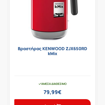
Βραστήρας KENWOOD ZJX650RD
kMix
ΆΜΕΣΑ ΔΙΑΘΈΣΙΜΟ
79,99
€