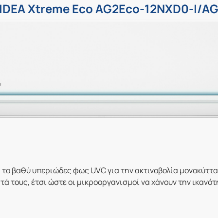
MIDEA Xtreme Eco AG2Eco-12NXD0-I/A
 το βαθύ υπεριώδες φως UVC για την ακτινοβολία μονοκύττ
ά τους, έτσι ώστε οι μικροοργανισμοί να χάνουν την ικανότ