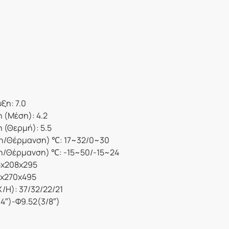
ξη: 7.0
 (Μέση): 4.2
 (Θερμή): 5.5
ξη/Θέρμανση) ℃: 17~32/0~30
η/Θέρμανση) ℃: -15~50/-15~24
5x208x295
0x270x495
/H): 37/32/22/21
4″)-Φ9.52(3/8″)