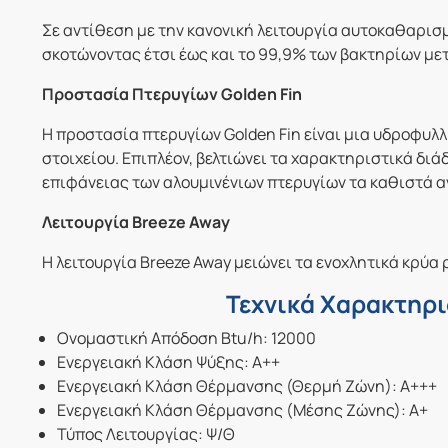
Σε αντίθεση με την κανονική λειτουργία αυτοκαθαρισ
σκοτώνοντας έτσι έως και το 99,9% των βακτηρίων με
Προστασία Πτερυγίων Golden Fin
Η προστασία πτερυγίων Golden Fin είναι μια υδροφυλ
στοιχείου. Επιπλέον, βελτιώνει τα χαρακτηριστικά δι
επιφάνειας των αλουμινένιων πτερυγίων τα καθιστά α
Λειτουργία Breeze Away
Η λειτουργία Breeze Away μειώνει τα ενοχλητικά κρύ
Τεχνικά Χαρακτηρι
Ονομαστική Απόδοση Btu/h: 12000
Ενεργειακή Κλάση Ψύξης: A++
Ενεργειακή Κλάση Θέρμανσης (Θερμή Ζώνη): A+++
Ενεργειακή Κλάση Θέρμανσης (Μέσης Ζώνης): A+
Τύπος Λειτουργίας: Ψ/Θ