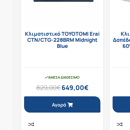
Κλιματιστικό TOYOTOMI Erai
Κλι
CTN/CTG-228BRM Midnight
Δαπέδ
Blue
60
ΆΜΕΣΑ ΔΙΑΘΈΣΙΜΟ
829,00
€
649,00
€
Αγορά