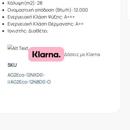
Κάλυψη(m2): 28
Ονομαστική απόδοση (Btu/h): 12.000
Ενεργειακή Κλάση Ψύξης: Α+++
Ενεργειακή Κλάση Θέρμανσης: Α++
Ιονιστής: Διαθέτει
Δόσεις με Klarna
SKU
AG2Eco-12NXD0-
I/AG2Eco-12N8D0-O