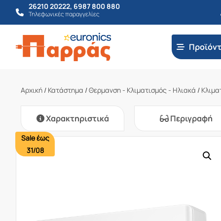
26210 20222
,
6987 800 880
Τηλεφωνικές παραγγελίες
Προϊόν
Αρχική
/
Κατάστημα
/
Θερμανση - Κλιματισμός - Ηλιακά
/
Κλιμα
Χαρακτηριστικά
Περιγραφή
Sale έως
31/08