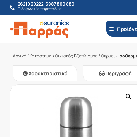
26210 20222
,
6987 800 880
Τηλεφωνικές παραγγελίες
Προϊόν
Αρχική
/
Κατάστημα
/
Οικιακός Εξοπλισμός
/
Θερμοί
/
Ισοθερμι
Χαρακτηριστικά
Περιγραφή