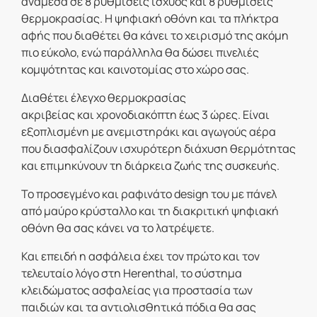
ανάμεσα σε
8 ρυθμίσεις ισχύος και 8 ρυθμίσεις
θερμοκρασίας
. Η ψηφιακή οθόνη και τα πλήκτρα
αφής που διαθέτει θα κάνει το χειρισμό της ακόμη
πιο εύκολο, ενώ παράλληλα θα δώσει πινελιές
κομψότητας και καινοτομίας στο χώρο σας.
Διαθέτει
έλεγχο θερμοκρασίας
ακριβείας
και
χρονοδιακόπτη έως 3 ώρες
. Είναι
εξοπλισμένη με ανεμιστηράκι και αγωγούς αέρα
που διασφαλίζουν ισχυρότερη διάχυση θερμότητας
και επιμηκύνουν τη διάρκεια ζωής της συσκευής.
Το προσεγμένο και ραφινάτο design του με
πάνελ
από μαύρο κρύσταλλο
και τη διακριτική
ψηφιακή
οθόνη
θα σας κάνει να το λατρέψετε.
Και επειδή η
ασφάλεια
έχει τον πρώτο και τον
τελευταίο λόγο στη Herenthal, το
σύστημα
κλειδώματος ασφαλείας
για προστασία των
παιδιών και τα αντιολισθητικά πόδια θα σας