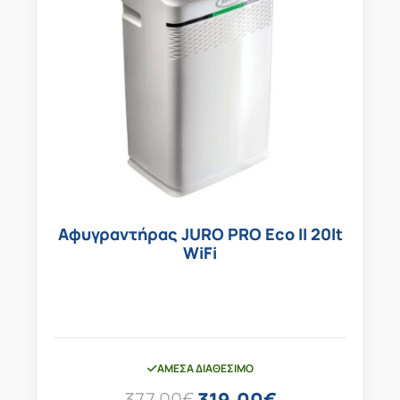
Αφυγραντήρας JURO PRO Eco II 20lt
WiFi
ΆΜΕΣΑ ΔΙΑΘΈΣΙΜΟ
377,00
€
319,00
€