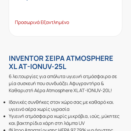
Προσωρινά Εξαντλημένο
INVENTOR ΣΕΙΡΑ ATMOSPHERE
XL AT-IONUV-25L
6 λειτουργίες για απόλυτα υγιεινή ατμόσφαιρα σε
μία συσκευή που συνδυάζει Αφυγραντήρα &
Καθαριστή Αέρα Atmosphere XL AT-IONUV-20L!
Ιδανικές συνθήκες στον χώρο σας με καθαρό και
υγιεινό αέρα χωρίς υγρασία
Υγιεινή ατμόσφαιρα χωρίς μικρόβια, ιούς, μύκητες
και βακτηρίδια χάρη στη λάμπα UV
Φίλτρο Αποστείρωσης HEPA 97.79% για άριστης