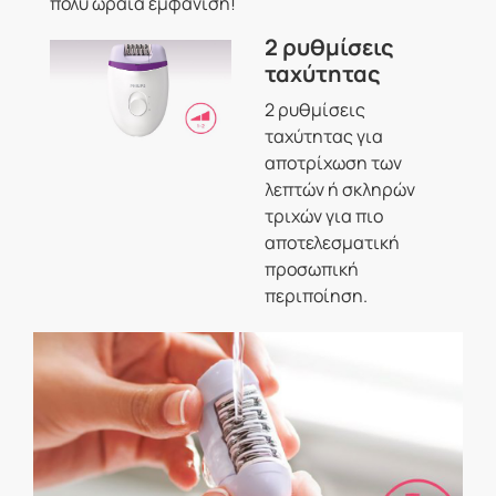
πολύ ωραία εμφάνιση!
2 ρυθμίσεις
ταχύτητας
2 ρυθμίσεις
ταχύτητας για
αποτρίχωση των
λεπτών ή σκληρών
τριχών για πιο
αποτελεσματική
προσωπική
περιποίηση.