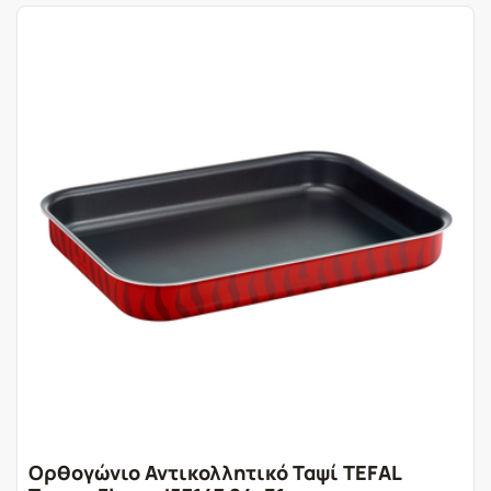
Ορθογώνιο Αντικολλητικό Ταψί TEFAL