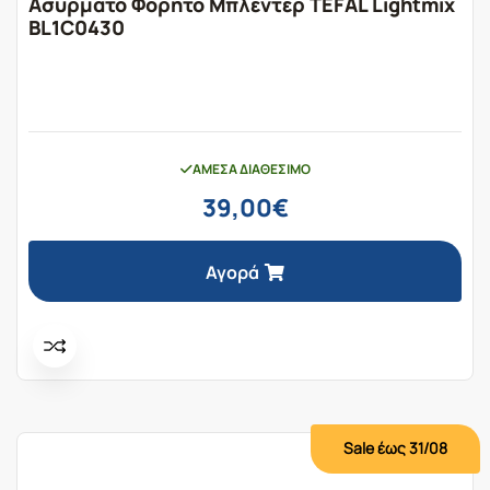
Ασύρματο Φορητό Μπλέντερ TEFAL Lightmix
BL1C0430
ΆΜΕΣΑ ΔΙΑΘΈΣΙΜΟ
39,00
€
Αγορά
Sale έως 31/08