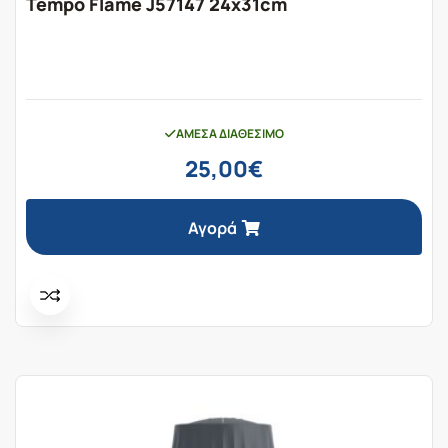
Tempo Flame J57147 24x31cm
ΆΜΕΣΑ ΔΙΑΘΈΣΙΜΟ
25,00
€
Αγορά