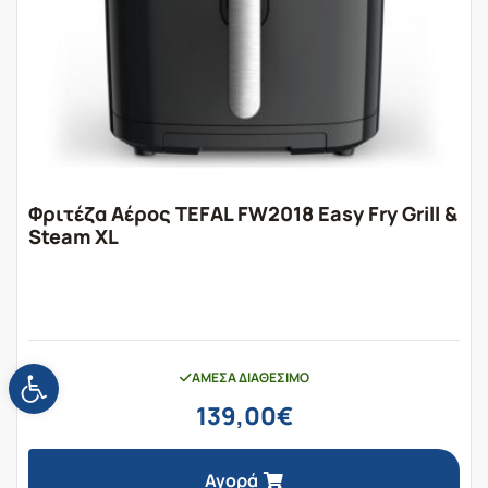
Φριτέζα Αέρος TEFAL FW2018 Easy Fry Grill &
Steam XL
Ανοίξτε τη γραμμή εργαλείων
ΆΜΕΣΑ ΔΙΑΘΈΣΙΜΟ
139,00
€
Αγορά