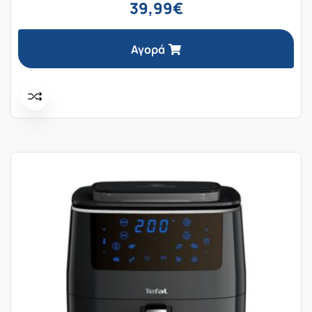
39,99
€
Αγορά