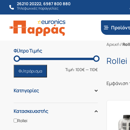
26210 20222
,
6987 800 880
Τηλεφωνικές παραγγελίες
Προϊόν
Αρχική
/
Roll
Φίλτρο Τιμής
Rollei
Ελάχιστη
Μέγιστη
Τιμή:
100€
—
110€
Φιλτράρισμα
τιμή
τιμή
Εμφάνιση 
Κατηγορίες
Κατασκευαστής
Rollei